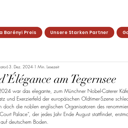
t für Motorveteranen
a Barényi Preis
Unsere Starken Partner
Ga
ator)
3. Dez. 2024
1 Min. Lesezeit
d’Élégance am Tegernsee
 2024 war das elegante, zum Münchner Nobel-Caterer Käfe
tz und Exerzierfeld der europäischen Oldtimer-Szene schlec
en doch die noblen englischen Organisatoren des renommie
urt Palace“, der jedes Jahr Ende August stattfindet, erstma
 auf deutschem Boden.