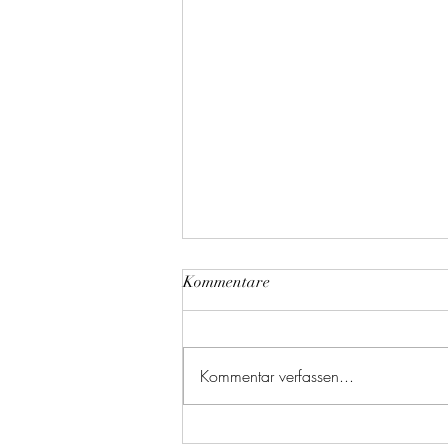
Kommentare
Kommentar verfassen...
75 Jahre Abarth & Co, Torino,