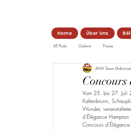
Arbeitsgemeinschaf
Home
Über Uns
Bél
All Posts
Galerie
Presse
AMV Team (Administr
Concours 
Vom 25. bis 27. Juli
Kaltenbrunn, Schaupla
Wunder, veranstaltet
d’Élégance Hampton Co
Concours d’Élégance